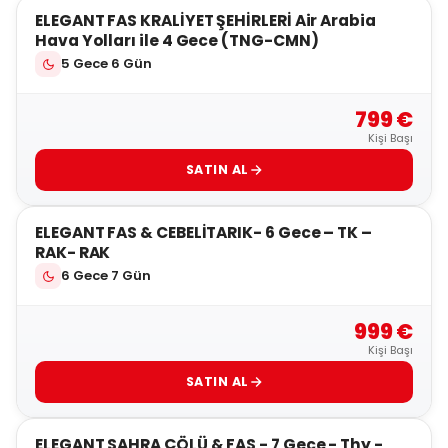
ELEGANT FAS KRALİYET ŞEHİRLERİ Air Arabia
Hava Yolları ile 4 Gece (TNG-CMN)
5 Gece 6 Gün
799 €
Kişi Başı
SATIN AL
5
ELEGANT FAS & CEBELİTARIK- 6 Gece – TK –
RAK- RAK
6 Gece 7 Gün
999 €
Kişi Başı
SATIN AL
5
ELEGANT SAHRA ÇÖLÜ & FAS - 7 Gece - Thy -