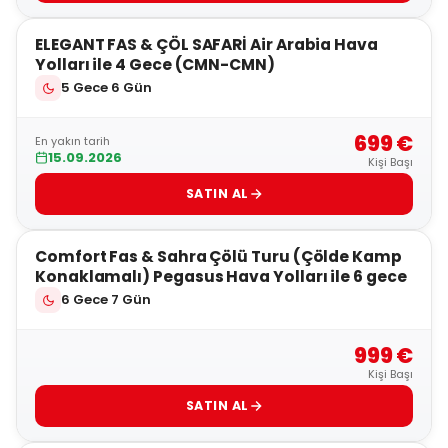
ELEGANT FAS & ÇÖL SAFARİ Air Arabia Hava
Yolları ile 4 Gece (CMN-CMN)
5 Gece 6 Gün
699 €
En yakın tarih
15.09.2026
Kişi Başı
SATIN AL
4
Comfort Fas & Sahra Çölü Turu (Çölde Kamp
Konaklamalı) Pegasus Hava Yolları ile 6 gece
6 Gece 7 Gün
999 €
Kişi Başı
SATIN AL
5