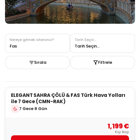
ELEGANT İSPANYA & FAS Pegasus Hava Yolları ile
7 Gece (SVQ-CMN)
Nereye gitmek istersiniz?
Tarih Seçin...
Fas
Tarih Seçin...
Sırala
Filtrele
5
ELEGANT SAHRA ÇÖLÜ & FAS Türk Hava Yolları
ile 7 Gece (CMN-RAK)
7 Gece 8 Gün
1,199 €
Kişi Başı