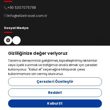
+90 5307075788
info@elizetravel.com.tr
Sosyal Medya
Bültene Kayıt Ol
Gizliliğinize değer veriyoruz
Tarama deneyiminizi geliştirmek, kişiselleştirilmiş reklamlar
veya içerik sunmak ve trafiğimizi analiz etmek için çerezleri
Abone Ol
Yardım için
kullanıyoruz. "Kabul et" seçeneğine tıklayarak çerez
kullanmamıza izin vermiş olursunuz.
buradayız
Çerezleri Özelleştir
Reddet
© 2026 Gezimatix. Tüm hakları saklıdır.
Kabul Et
Acente Yönetim Sistemi