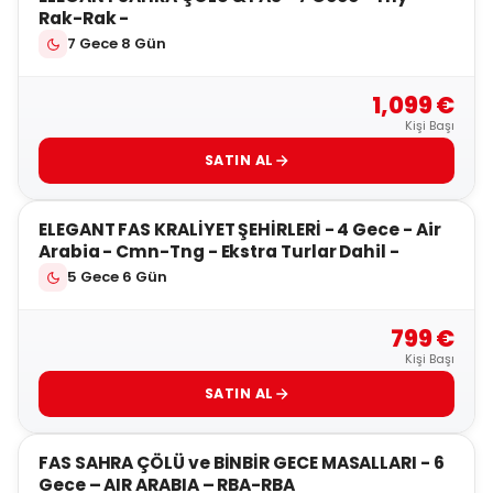
Rak-Rak -
7 Gece 8 Gün
1,099 €
Kişi Başı
SATIN AL
5
ELEGANT FAS KRALİYET ŞEHİRLERİ - 4 Gece - Air
Arabia - Cmn-Tng - Ekstra Turlar Dahil -
5 Gece 6 Gün
799 €
Kişi Başı
SATIN AL
5
FAS SAHRA ÇÖLÜ ve BİNBİR GECE MASALLARI - 6
Gece – AIR ARABIA – RBA-RBA