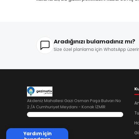
Aradığınızı bulamadınız mı?
Size özel planlama için WhatsApp üzerin
K
Akdeniz Mahallesi Gazi Osman Paşa Bulvarı No
A
2 /A Cumhuriyet Meydanı - Konak İZMİR
Tu
Ha
Gi
Yardım için