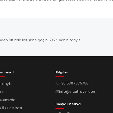
den bizimle iletişime geçin, 7/24 yanınızdayız.
urumsal
Bilgiler
+90 5307075788
nasayfa
info@elizetravel.com.tr
rlar
kkımızda
Sosyal Medya
zlilik Politikası