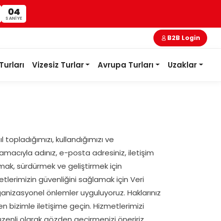
04
SANIYE
B2B Login
Turları
Vizesiz Turlar
Avrupa Turları
Uzaklar
asıl topladığımızı, kullandığımızı ve
amacıyla adınız, e-posta adresiniz, iletişim
ağlamak, sürdürmek ve geliştirmek için
etlerimizin güvenliğini sağlamak için Veri
 organizasyonel önlemler uyguluyoruz. Haklarınız
en bizimle iletişime geçin. Hizmetlerimizi
üzenli olarak gözden geçirmenizi öneririz.