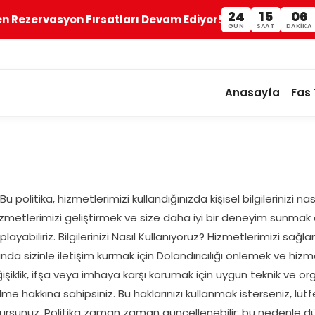
24
15
06
en Rezervasyon Fırsatları Devam Ediyor!
GÜN
SAAT
DAKIKA
Anasayfa
Fas 
r. Bu politika, hizmetlerimizi kullandığınızda kişisel bilgilerinizi n
izmetlerimizi geliştirmek ve size daha iyi bir deneyim sunmak 
i toplayabiliriz. Bilgilerinizi Nasıl Kullanıyoruz? Hizmetlerimizi s
da sizinle iletişim kurmak için Dolandırıcılığı önlemek ve hizm
, değişiklik, ifşa veya imhaya karşı korumak için uygun teknik ve
lme hakkına sahipsiniz. Bu haklarınızı kullanmak isterseniz, lütf
iş olursunuz. Politika zaman zaman güncellenebilir; bu nedenle d