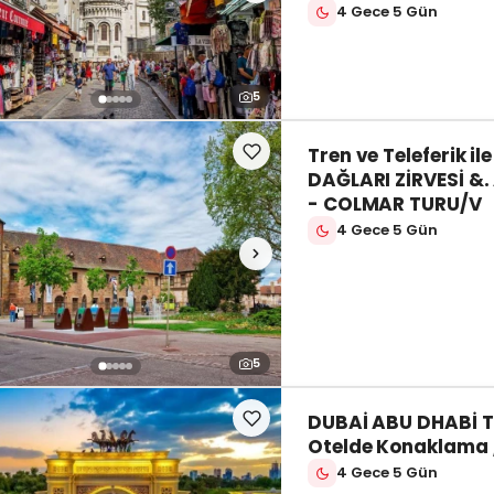
4 Gece 5 Gün
5
Tren ve Teleferik il
DAĞLARI ZİRVESİ &
- COLMAR TURU/V
4 Gece 5 Gün
5
DUBAİ ABU DHABİ T
Otelde Konaklama 
4 Gece 5 Gün