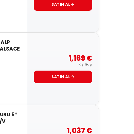
SATIN AL
e ALP
. ALSACE
1,169 €
Kişi Başı
SATIN AL
URU 5*
/V
1,037 €