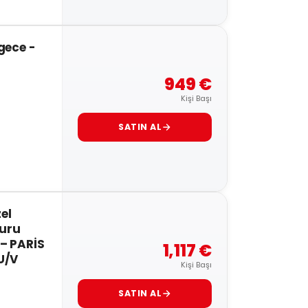
gece -
949 €
Kişi Başı
SATIN AL
el
Turu
– PARİS
1,117 €
U/V
Kişi Başı
SATIN AL