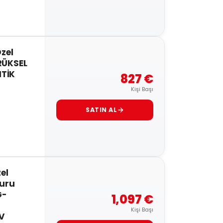
Özel
RÜKSEL
TİK
827 €
Kişi Başı
SATIN AL
el
Turu
G-
1,097 €
Kişi Başı
V