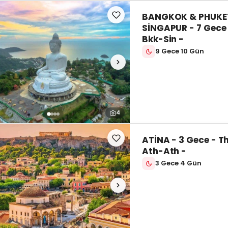
BANGKOK & PHUKE
SİNGAPUR - 7 Gece 
Bkk-Sin -
9 Gece 10 Gün
4
ATİNA - 3 Gece - T
Ath-Ath -
3 Gece 4 Gün