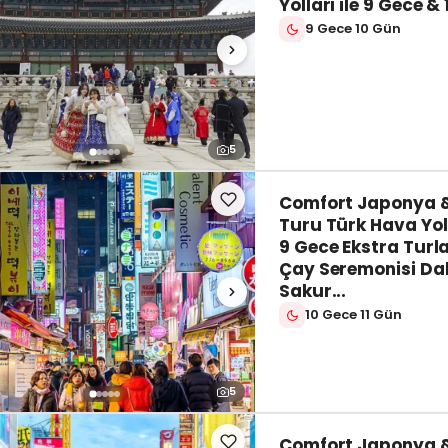
Yolları ile 9 Gece &
9 Gece 10 Gün
5
Comfort Japonya 
Turu Türk Hava Yoll
9 Gece Ekstra Turla
Çay Seremonisi Dah
Sakur...
10 Gece 11 Gün
5
Comfort Japonya 