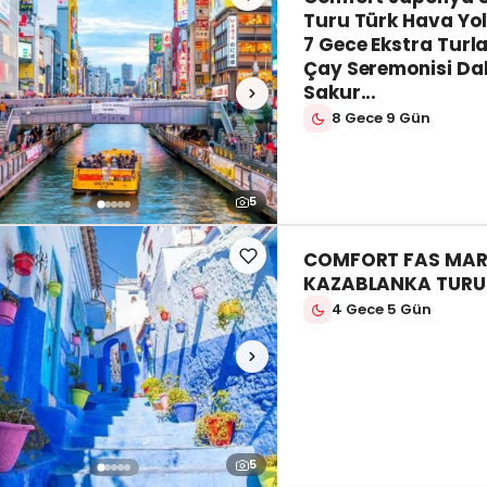
Turu Türk Hava Yoll
7 Gece Ekstra Turla
Çay Seremonisi Dah
Sakur...
8 Gece 9 Gün
5
COMFORT FAS MAR
KAZABLANKA TURU
4 Gece 5 Gün
5