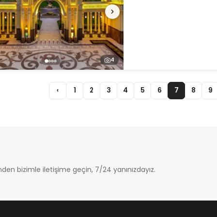
4
‹
1
2
3
4
5
6
7
8
9
den bizimle iletişime geçin, 7/24 yanınızdayız.