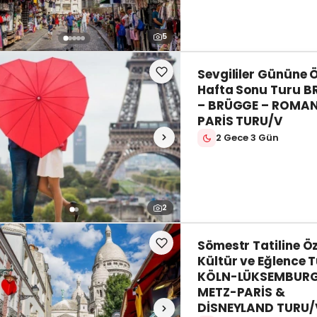
5
Sevgililer Gününe 
Hafta Sonu Turu B
– BRÜGGE – ROMAN
PARİS TURU/V
2 Gece 3 Gün
2
Sömestr Tatiline Öz
Kültür ve Eğlence 
KÖLN-LÜKSEMBUR
METZ-PARİS &
DİSNEYLAND TURU/