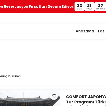
23
21
27
en Rezervasyon Fırsatları Devam Ediyor!
GÜN
SAAT
DAKIKA
Anasayfa
Fas 
onuç bulundu
COMFORT JAPONY
Tur Programı Türk