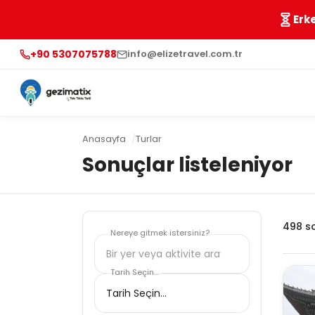
Erk
+90 5307075788
info@elizetravel.com.tr
Anasayfa
Turlar
Sonuçlar listeleniyor
498
s
Nereye gitmek istersiniz?
Tarih Seçin...