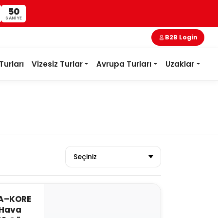
49
SANIYE
B2B Login
Turları
Vizesiz Turlar
Avrupa Turları
Uzaklar
A–KORE
 Hava