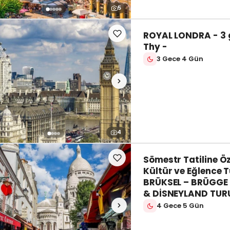
5
ROYAL LONDRA - 3 
Thy -
3 Gece 4 Gün
4
Sömestr Tatiline Öz
Kültür ve Eğlence 
BRÜKSEL – BRÜGGE 
& DİSNEYLAND TUR
4 Gece 5 Gün