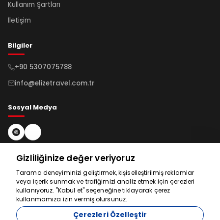
Kullanım Şartları
İletişim
Bilgiler
+90 5307075788
info@elizetravel.com.tr
Sosyal Medya
Bültene Kayıt Ol
Gizliliğinize değer veriyoruz
Tarama deneyiminizi geliştirmek, kişiselleştirilmiş reklamlar
veya içerik sunmak ve trafiğimizi analiz etmek için çerezleri
Abone Ol
Yardım için
kullanıyoruz. "Kabul et" seçeneğine tıklayarak çerez
kullanmamıza izin vermiş olursunuz.
buradayız
Çerezleri Özelleştir