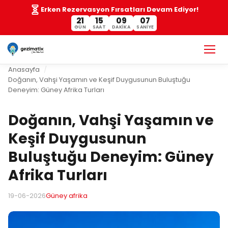
Erken Rezervasyon Fırsatları Devam Ediyor!
21
15
09
06
GÜN
SAAT
DAKIKA
SANIYE
Anasayfa
Doğanın, Vahşi Yaşamın ve Keşif Duygusunun Buluştuğu
Deneyim: Güney Afrika Turları
Doğanın, Vahşi Yaşamın ve
Keşif Duygusunun
Buluştuğu Deneyim: Güney
Afrika Turları
19-06-2026
Güney afrika