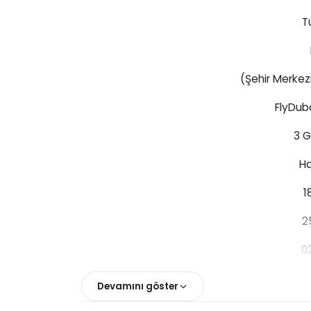
T
(Şehir Merkez
FlyDuba
3 G
Ha
1
2
0
0
Devamını göster
1