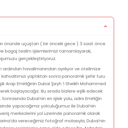
3 Ekim 2025
 Kasım 2025
sin Hareket!
arı önünde uçuştan ( bir önceki gece ) 3 saat önce
e bagaj teslim işlemlerimizi tamamlayarak,
çuşumuzu gerçekleştiriyoruz.
ın ardından havalimanından ayrılıyor ve otelimize
n Show Turu • Miracle Garden • Marina Dhow Cruise
kahvaltımızı yaptıktan sonra panoramik şehir turu
leşik Arap Emirliğinin Dubai Şeyh ‘i Sheikh Mohammed
rerek başlayacağız. Bu sırada bizlere eşlik edecek
. Sonrasında Dubai’nin en işlek yolu, adını Emirliğin
inde yapacağımız yolculuğumuz ile Dubai’nin
veriş merkezlerini yol üzerinde panoramik olarak
rina’da vereceğimiz fotoğraf molasıyla, Dubai’nin