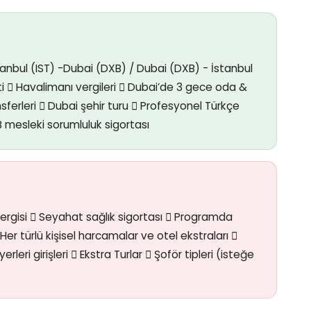
 İstanbul (IST) -Dubai (DXB) / Dubai (DXB) - İstanbul
ti  Havalimanı vergileri  Dubai’de 3 gece oda &
ferleri  Dubai şehir turu  Profesyonel Türkçe
B mesleki sorumluluk sigortası
ergisi  Seyahat sağlık sigortası  Programda
r türlü kişisel harcamalar ve otel ekstraları 
erleri girişleri  Ekstra Turlar  Şoför tipleri (isteğe