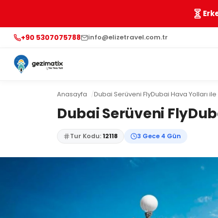
Erk
+90 5307075788
info@elizetravel.com.tr
Anasayfa
Dubai Serüveni FlyDubai Hava Yolları il
Dubai Serüveni FlyDuba
Tur Kodu:
12118
3 Gece 4 Gün