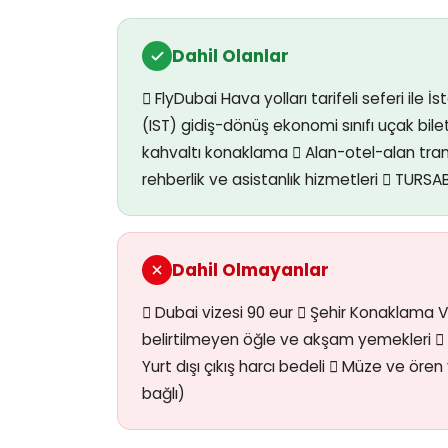
Dahil Olanlar
 FlyDubai Hava yolları tarifeli seferi ile
(IST) gidiş-dönüş ekonomi sınıfı uçak bile
kahvaltı konaklama  Alan-otel-alan trans
rehberlik ve asistanlık hizmetleri  TURSA
Dahil Olmayanlar
 Dubai vizesi 90 eur  Şehir Konaklama V
belirtilmeyen öğle ve akşam yemekleri  He
Yurt dışı çıkış harcı bedeli  Müze ve ören y
bağlı)