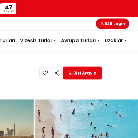
46
SANIYE
B2B Login
Turları
Vizesiz Turlar
Avrupa Turları
Uzaklar
Bizi Arayın