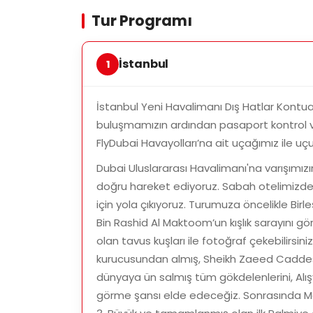
Tur Programı
2
13
İstanbul
Ke
İstanbul Yeni Havalimanı Dış Hatlar Kontu
buluşmamızın ardından pasaport kontrol v
FlyDubai Havayolları’na ait uçağımız ile u
Highlights:
Dubai Uluslararası Havalimanı'na varışımız
• Jumeirah Beach • Souk Madinat ve Fountai
doğru hareket ediyoruz. Sabah otelimizde 
için yola çıkıyoruz. Turumuza öncelikle Bir
Bin Rashid Al Maktoom’un kışlık sarayını gö
olan tavus kuşları ile fotoğraf çekebilirsiniz
kurucusundan almış, Sheikh Zaeed Caddes
dünyaya ün salmış tüm gökdelenlerini, Alış
görme şansı elde edeceğiz. Sonrasında Ma