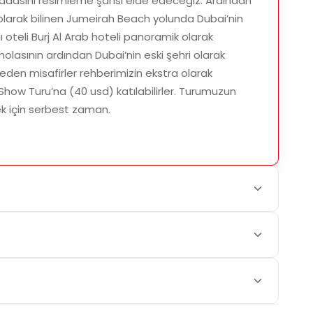
 adasını resimleme şansı elde edeceğiz. Ardından
olarak bilinen Jumeirah Beach yolunda Dubai’nin
lı oteli Burj Al Arab hoteli panoramik olarak
lasının ardından Dubai’nin eski şehri olarak
 eden misafirler rehberimizin ekstra olarak
ow Turu’na (40 usd) katılabilirler. Turumuzun
k için serbest zaman.