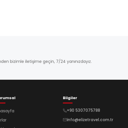
den bizimle iletişime geçin, 7/24 yanınızdayız.
urumsal
Bilgiler
+90 5307075788
nasayfa
info@elizetravel.com.tr
rlar