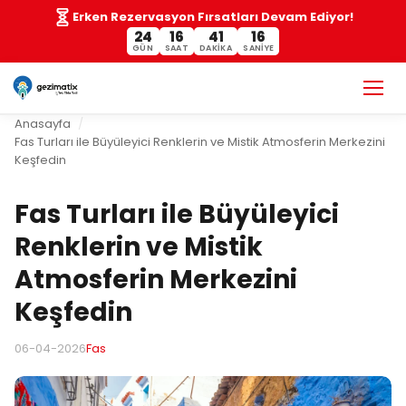
Erken Rezervasyon Fırsatları Devam Ediyor!
24
16
41
16
GÜN
SAAT
DAKIKA
SANIYE
Anasayfa
Fas Turları ile Büyüleyici Renklerin ve Mistik Atmosferin Merkezini
Keşfedin
Fas Turları ile Büyüleyici
Renklerin ve Mistik
Atmosferin Merkezini
Keşfedin
06-04-2026
Fas