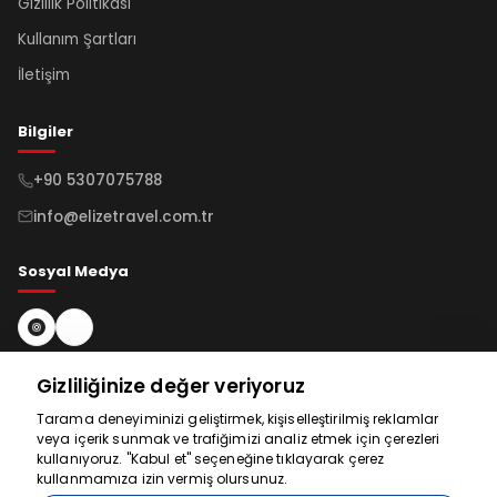
Gizlilik Politikası
Kullanım Şartları
İletişim
Bilgiler
+90 5307075788
info@elizetravel.com.tr
Sosyal Medya
Bültene Kayıt Ol
Gizliliğinize değer veriyoruz
Tarama deneyiminizi geliştirmek, kişiselleştirilmiş reklamlar
veya içerik sunmak ve trafiğimizi analiz etmek için çerezleri
Abone Ol
Yardım için
kullanıyoruz. "Kabul et" seçeneğine tıklayarak çerez
kullanmamıza izin vermiş olursunuz.
buradayız