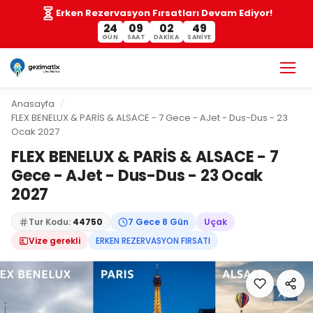
Erken Rezervasyon Fırsatları Devam Ediyor!
24
09
02
49
GÜN
SAAT
DAKIKA
SANIYE
Anasayfa
FLEX BENELUX & PARİS & ALSACE - 7 Gece - AJet - Dus-Dus - 23
Ocak 2027
FLEX BENELUX & PARİS & ALSACE - 7
Gece - AJet - Dus-Dus - 23 Ocak
2027
Tur Kodu:
44750
7 Gece 8 Gün
Uçak
Vize gerekli
ERKEN REZERVASYON FIRSATI