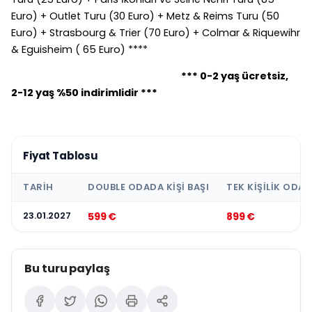
Euro) + Outlet Turu (30 Euro) + Metz & Reims Turu (50
Euro) + Strasbourg & Trier (70 Euro) + Colmar & Riquewihr
& Eguisheim ( 65 Euro) ****
*** 0-2 yaş ücretsiz,
2-12 yaş %50 indirimlidir ***
Fiyat Tablosu
TARIH
DOUBLE ODADA KIŞI BAŞI
TEK KIŞILIK ODA
23.01.2027
599 €
899 €
Bu turu paylaş