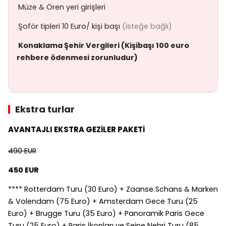

Müze & Ören yeri girişleri

Şoför tipleri 10 Euro/ kişi başı
(isteğe bağlı)
Konaklama Şehir Vergileri (Kişibaşı 100 euro
rehbere ödenmesi zorunludur)
Ekstra turlar
AVANTAJLI EKSTRA GEZİLER PAKETİ
490 EUR
450 EUR
**** Rotterdam Turu (30 Euro) + Zaanse Schans & Marken
& Volendam (75 Euro) + Amsterdam Gece Turu (25
Euro) + Brugge Turu (35 Euro) + Panoramik Paris Gece
Turu (25 Euro) + Paris İkonları ve Seine Nehri Turu (85