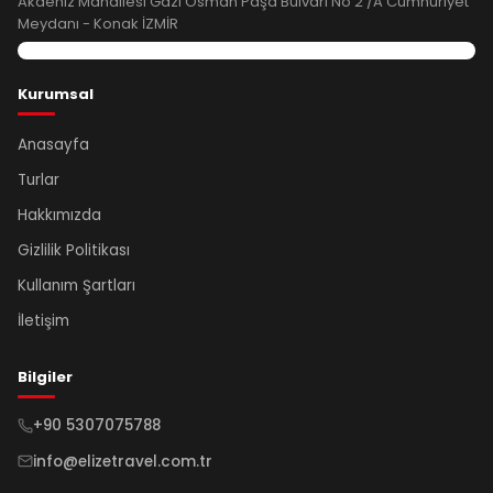
Akdeniz Mahallesi Gazi Osman Paşa Bulvarı No 2 /A Cumhuriyet
Meydanı - Konak İZMİR
Kurumsal
Anasayfa
Turlar
Hakkımızda
Gizlilik Politikası
Kullanım Şartları
İletişim
Bilgiler
+90 5307075788
info@elizetravel.com.tr