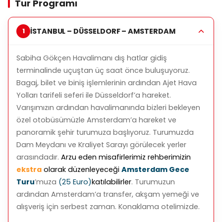
Tur Programı
İSTANBUL – DÜSSELDORF – AMSTERDAM
Sabiha Gökçen Havalimanı dış hatlar gidiş
terminalinde uçuştan üç saat önce buluşuyoruz.
Bagaj, bilet ve biniş işlemlerinin ardından Ajet Hava
Yolları tarifeli seferi ile Düsseldorf’a hareket.
Varışımızın ardından havalimanında bizleri bekleyen
özel otobüsümüzle Amsterdam’a hareket ve
panoramik şehir turumuza başlıyoruz. Turumuzda
Dam Meydanı ve Kraliyet Sarayı görülecek yerler
arasındadır.
Arzu eden misafirlerimiz rehberimizin
ekstra
olarak düzenleyeceği
Amsterdam Gece
Turu
’muza
(25 Euro)
katılabilirler
. Turumuzun
ardından Amsterdam’a transfer, akşam yemeği ve
alışveriş için serbest zaman. Konaklama otelimizde.