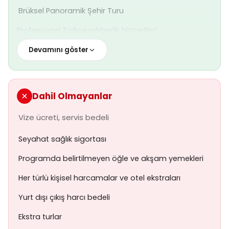

Brüksel Panoramik Şehir Turu
Profesyonel Türkçe rehberlik hizmetleri
TURSAB mesleki sorumluluk sigortası
Devamını göster
Dahil Olmayanlar

Vize ücreti, servis bedeli

Seyahat sağlık sigortası

Programda belirtilmeyen öğle ve akşam yemekleri

Her türlü kişisel harcamalar ve otel ekstraları

Yurt dışı çıkış harcı bedeli

Ekstra turlar